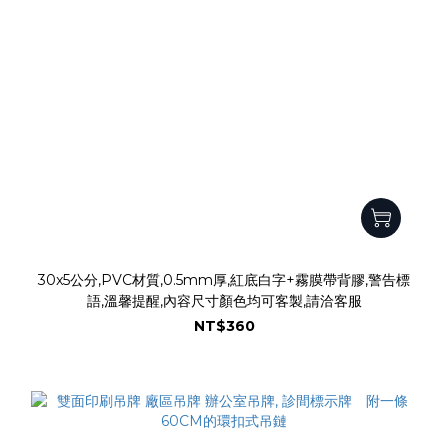
30x5公分,PVC材質,0.5mm厚,紅底白字+霧膜帶背膠,警告標
語,溫馨提醒,內容尺寸顏色均可客製,請洽客服
NT$360