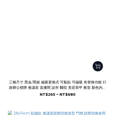
三種尺寸 黑金/黑銀 磁吸更換式 可黏貼 可磁吸 有替換功能 行
政辦公標牌 會議室 直播間 診所 醫院 美容美甲 教室 顏色內容
均可客製
NT$265 ~ NT$680