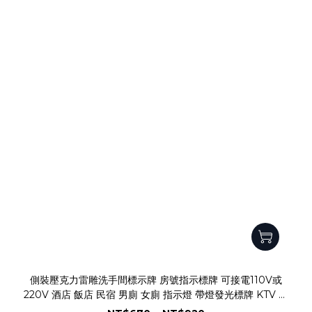
側裝壓克力雷雕洗手間標示牌 房號指示標牌 可接電110V或
220V 酒店 飯店 民宿 男廁 女廁 指示燈 帶燈發光標牌 KTV 美
容會館 電競室 棋牌室 LED帶燈發光門牌