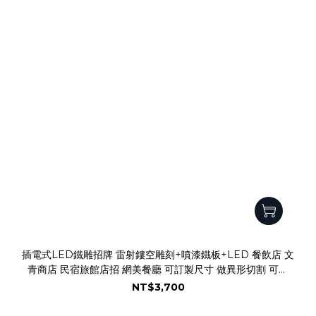
插電式LED鐵雕招牌 雷射鏤空雕刻+噴漆鐵板+LED 餐飲店 文
青商店 民宿旅館店招 網美餐廳 可訂製尺寸 做異形切割 可做
110V或220V 發光招牌 LED門牌
NT$3,700