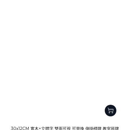
30x12CM 實木+立體字 雙面可視 可替換 側掛標牌 教室班牌