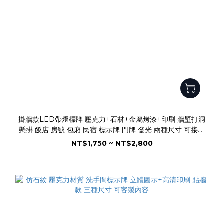
掛牆款LED帶燈標牌 壓克力+石材+金屬烤漆+印刷 牆壁打洞
懸掛 飯店 房號 包廂 民宿 標示牌 門牌 發光 兩種尺寸 可接電
110V/220V 充電
NT$1,750 ~ NT$2,800