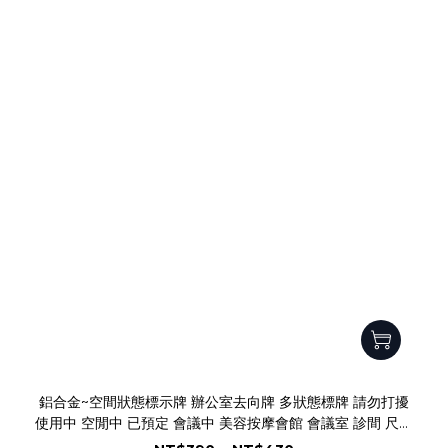
鋁合金~空間狀態標示牌 辦公室去向牌 多狀態標牌 請勿打擾
使用中 空閒中 已預定 會議中 美容按摩會館 會議室 診間 尺寸
顏色狀態可客製