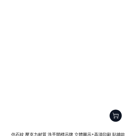
仿石紋 壓克力材質 洗手間標示牌 立體圖示+高清印刷 貼牆款