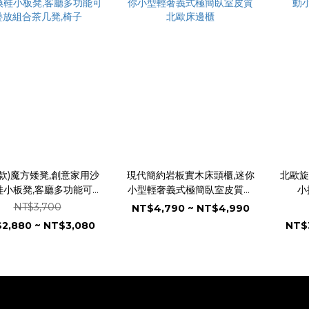
款)魔方矮凳,創意家用沙
現代簡約岩板實木床頭櫃,迷你
北歐旋
鞋小板凳,客廳多功能可疊
小型輕奢義式極簡臥室皮質北
小
放組合茶几凳,椅子
歐床邊櫃
NT$3,700
NT$4,790 ~ NT$4,990
2,880 ~ NT$3,080
NT$