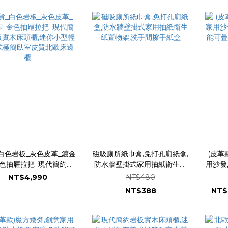
白色岩板_灰色皮革_鍍金
磁吸廁所紙巾盒,免打孔廁紙盒,
(皮革
金色抽屜拉把_現代簡約岩
防水牆壁掛式家用抽紙衛生紙
用沙發
木床頭櫃,迷你小型輕奢義
置物架,洗手間擦手紙盒
可疊
NT$4,990
NT$480
簡臥室皮質北歐床邊櫃
NT$388
NT$