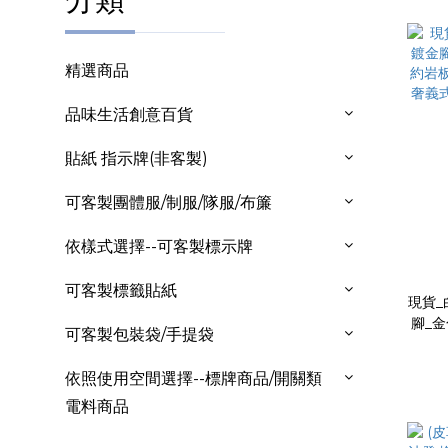
精選商品
品味生活創意百貨
貼紙 指示牌(非客製)
可客製團體服/制服/隊服/布簾
依樣式選擇--可客製標示牌
可客製標籤貼紙
現貨_
腳_
可客製包裝袋/手提袋
板實
式極
依照使用空間選擇--標牌商品/開關類
電料商品