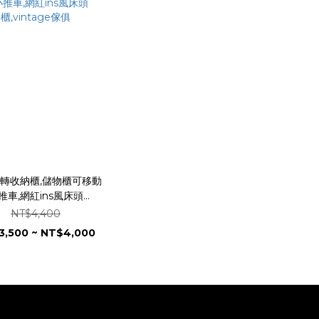
轉收納櫃,儲物櫃可移動
推車,網紅ins風床頭
櫃,vintage傢俱
NT$4,400
3,500 ~ NT$4,000