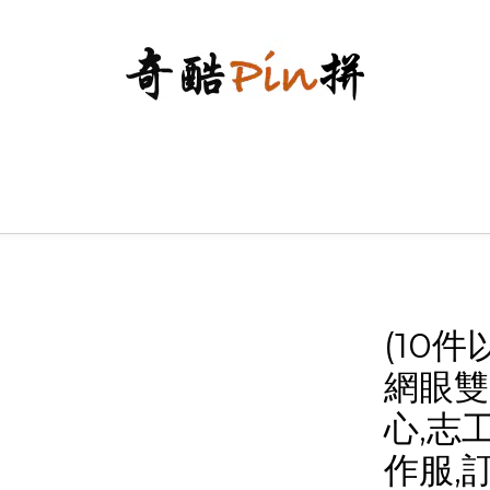
(10
網眼雙
心,志
作服,