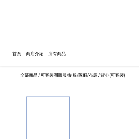
首頁
商店介紹
所有商品
全部商品
可客製團體服/制服/隊服/布簾
背心(可客製)
/
/