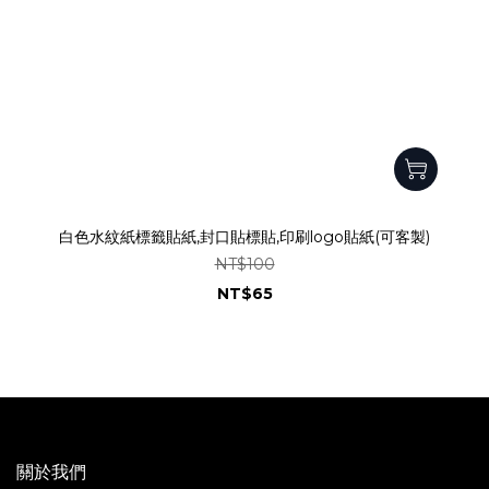
白色水紋紙標籤貼紙,封口貼標貼,印刷logo貼紙(可客製)
NT$100
NT$65
關於我們