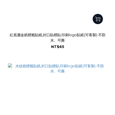
紅底灑金紙標籤貼紙,封口貼標貼,印刷logo貼紙(可客製)-不防
水、可撕
NT$65