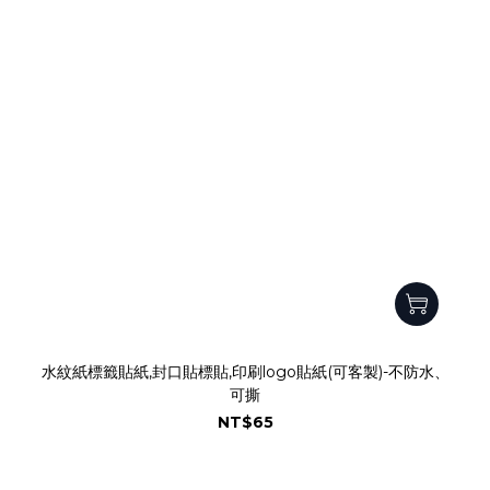
水紋紙標籤貼紙,封口貼標貼,印刷logo貼紙(可客製)-不防水、
可撕
NT$65