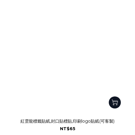
紅雲龍標籤貼紙,封口貼標貼,印刷logo貼紙(可客製)
NT$65