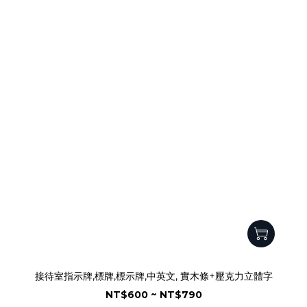
接待室指示牌,標牌,標示牌,中英文, 實木條+壓克力立體字
NT$600 ~ NT$790