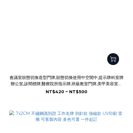
會議室狀態切換造型門牌,狀態切換使用中空閒中,提示牌科室牌
辦公室,診間標牌,醫療院所指示牌,班級教室門牌,美甲美容室標
牌
NT$420 ~ NT$500