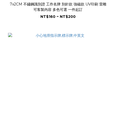
7x2CM 不鏽鋼識別證 工作名牌 別針款 強磁款 UV印刷 雷雕
可客製內容 多色可選 一件起訂
NT$160 ~ NT$200