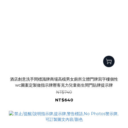
酒店創意洗手間標識牌商場高檔男女廁所立體門牌寫字樓個性
wc圖案定製做指示牌壓客克力兒童衛生間門貼牌提示牌
NT$740
NT$640