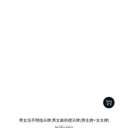
男女洗手間指示牌,男女廁所標示牌(男生牌+女生牌)
NT$1,360