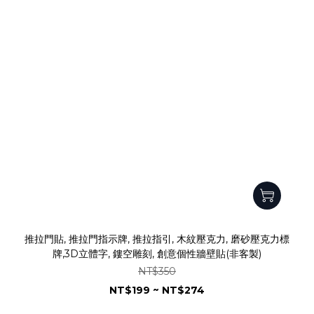
推拉門貼, 推拉門指示牌, 推拉指引, 木紋壓克力, 磨砂壓克力標
牌,3D立體字, 鏤空雕刻, 創意個性牆壁貼(非客製)
NT$350
NT$199 ~ NT$274