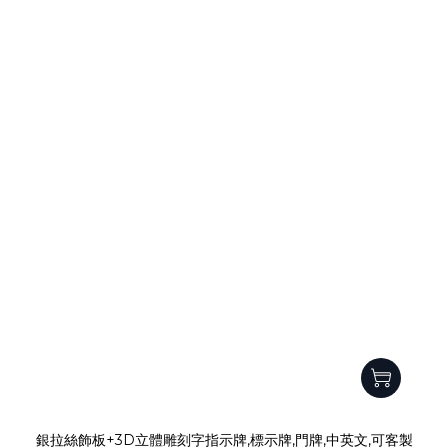
銀拉絲飾板+3D立體雕刻字指示牌,標示牌,門牌,中英文,可客製