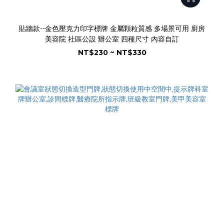
貼牆款--金色壓克力印字標牌 金屬顆粒質感 多場景可用 廚房
美容院 社區公設 辦公室 四種尺寸 內容自訂
NT$230 ~ NT$330