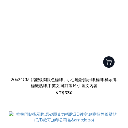
20x24CM 鋁塑板閃銀色標牌，小心地滑指示牌,標牌,標示牌,
標籤貼牌,中英文,可訂製尺寸,圖文內容
NT$330